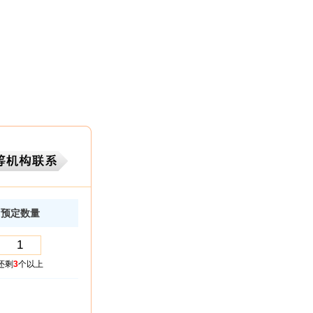
预定数量
还剩
3
个以上