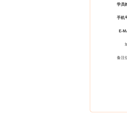
学员
手机
E-M
备注