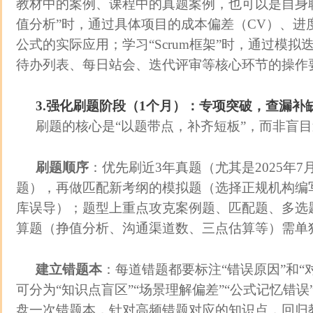
教材中的案例、课程中的真题案例，也可以是自身
值分析”时，通过具体项目的成本偏差（CV）、进
公式的实际应用；学习“Scrum框架”时，通过模
待办列表、每日站会、迭代评审等核心环节的操作
3.强化刷题阶段（1个月）：专项突破，查漏补
刷题的核心是“以题带点，补齐短板”，而非盲
刷题顺序
：优先刷近3年真题（尤其是2025年
题），再做匹配新考纲的模拟题（选择正规机构编
库误导）；题型上重点攻克案例题、匹配题、多选
算题（挣值分析、沟通渠道数、三点估算等）需单
建立错题本
：每道错题都要标注“错误原因”和“
可分为“知识点盲区”“场景理解偏差”“公式记忆错误
盘一次错题本，针对高频错题对应的知识点，回归